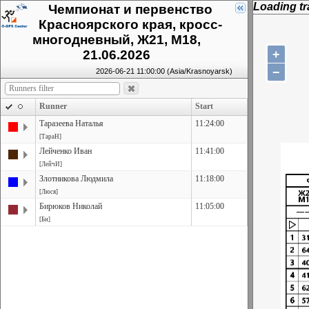
Loading tra
Чемпионат и первенство
Красноярского края, кросс-
многодневный, Ж21, М18,
+
21.06.2026
−
2026-06-21 11:00:00 (Asia/Krasnoyarsk)
Runner
Start
Таразеева Наталья
11:24:00
[ТараН]
Лейченко Иван
11:41:00
[ЛейчИ]
Злотникова Людмила
11:18:00
[Люся]
Бирюков Николай
11:05:00
[Бн]