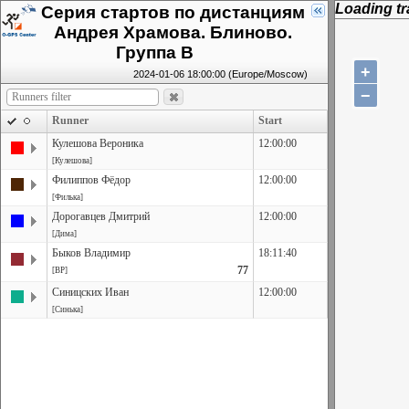
Loading tra
Серия стартов по дистанциям
Андрея Храмова. Блиново.
Группа В
+
2024-01-06 18:00:00 (Europe/Moscow)
−
Runner
Start
Кулешова Вероника
12:00:00
[Кулешова]
Филиппов Фёдор
12:00:00
[Филька]
Дорогавцев Дмитрий
12:00:00
[Дима]
Быков Владимир
18:11:40
77
[ВР]
Синицских Иван
12:00:00
[Синька]