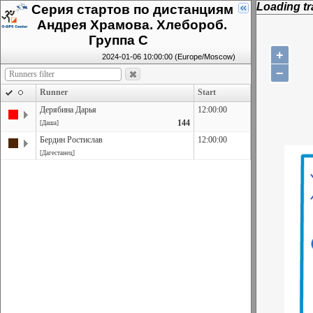
Loading tra
Серия стартов по дистанциям
Андрея Храмова. Хлебороб.
Группа С
+
2024-01-06 10:00:00 (Europe/Moscow)
−
Runner
Start
Дерябина Дарья
12:00:00
144
[Даша]
Бердин Ростислав
12:00:00
[Дагестанец]