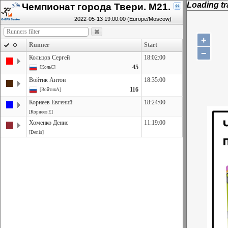
Loading tra
Чемпионат города Твери. М21.
2022-05-13 19:00:00 (Europe/Moscow)
+
Runner
Start
−
Кольцов Сергей
18:02:00
45
[КольС]
Войтик Антон
18:35:00
116
[ВойтикА]
Корнеев Евгений
18:24:00
[Корнеев Е]
Хоменко Денис
11:19:00
[Denis]