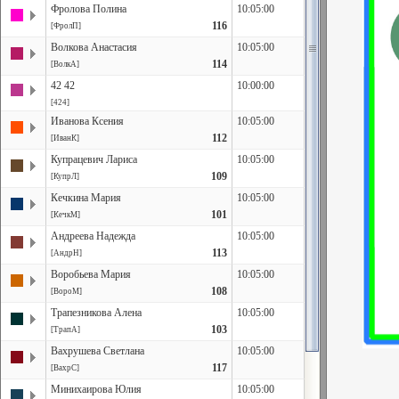
Фролова Полина
10:05:00
116
[ФролП]
Волкова Анастасия
10:05:00
114
[ВолкА]
42 42
10:00:00
[424]
Иванова Ксения
10:05:00
112
[ИванК]
Купрацевич Лариса
10:05:00
109
[КупрЛ]
Кечкина Мария
10:05:00
101
[КечкМ]
Андреева Надежда
10:05:00
113
[АндрН]
Воробьева Мария
10:05:00
108
[ВороМ]
Трапезникова Алена
10:05:00
103
[ТрапА]
Вахрушева Светлана
10:05:00
117
[ВахрС]
Минихаирова Юлия
10:05:00