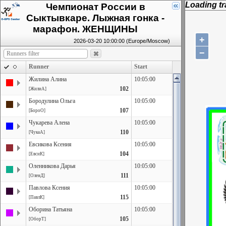
Loading tra
Чемпионат России в
Сыктывкаре. Лыжная гонка -
марафон. ЖЕНЩИНЫ
+
2026-03-20 10:00:00 (Europe/Moscow)
−
Runner
Start
Жилина Алина
10:05:00
102
[ЖилиА]
Бородулина Ольга
10:05:00
107
[БороО]
Чукарева Алена
10:05:00
110
[ЧукаА]
Евсикова Ксения
10:05:00
104
[ЕвсиК]
Оленникова Дарья
10:05:00
111
[ОленД]
Павлова Ксения
10:05:00
115
[ПавлК]
Оборина Татьяна
10:05:00
105
[ОборТ]